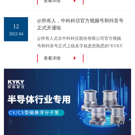
查看详情
@所有人，中科科仪官方视频号和抖音号
12
正式开通啦
2022-04
@所有人北京中科科仪股份有限公司官方视频
号和抖音号正式上线名字就是您熟悉的“KYKY
中科科仪”这里有详细的产品介绍实用的操作指
查看详情
南最新的活动资讯赶快关注吧！首个视频已经
推送↓↓↓KYKY-EM8100场发射枪扫描电子显微
镜【视频号】01 打开【微信】扫描下方二维码
关注“KYKY中科科仪”视频号02 打开【抖音】
扫描下方二维码关注“KYKY中科科仪”抖音号
感谢您长期以来对中科科仪的关心和支持您的
支持是我们前进的最大动力！