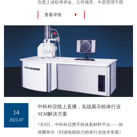
负责人述职考评会。公司领导、中层管理干部
及支部书记共计35人参加会议，会议由副总经
查看详情
理王高峰主持。会议聚焦主责主业，坚持目标
导向。各部门负责人围绕2022年上半年重点工
作完成情况、工作亮点及突破创新指标完成情
况进行述职，并分析了存在的问题及改进措
施，提出下半年的工作思路，公司领导对各部
门负责人进行逐一点评。公司党委书记、董事
长陈静对各级管理干部2022年上半年带领团队
中科科仪线上直播，实战展示粉体行业
14
SEM解决方案
2022-07
7月8日，中科科仪携手粉体新材料平台——粉
体圈举办《扫描电镜助力粉体行业技术发展》