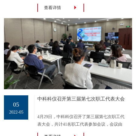
线上直播，进行扫描电镜在粉体粉末行业的分
查看详情
析实战教学。此次直播分别从碳材料、新能
源、陶瓷、粉末冶金、无机颜填料等领域讲解
中科科仪扫描电镜及附件设备在生产中的应
用，涵盖粉体形貌尺寸观测、颗粒物分析、颗
粒物统计、不规则颗粒物分析、成分信息比
对、元素分析、清洁度分析等粉体颗粒表征需
求。扫描电镜在各领域的应用滑动查看更多
KYKY扫
中科科仪召开第三届第七次职工代表大会
05
2022-05
4月29日，中科科仪召开了第三届第七次职工代
表大会，共计41名职工代表参加会议，会议由
党委委员赵海标主持。