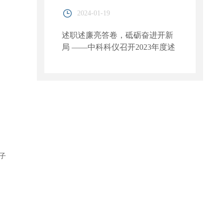
2024-01-19
述职述廉亮答卷，砥砺奋进开新
局 ——中科科仪召开2023年度述
职述廉考评会
子