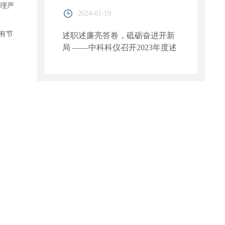
管理严
2024-01-19
有节
述职述廉亮答卷，砥砺奋进开新
局 ——中科科仪召开2023年度述
职述廉考评会