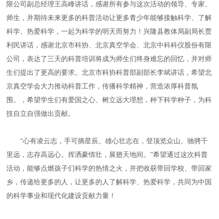
限公司副总经理王高峰讲话，感谢所有参与这次活动的领导、专家、
师生，并期待未来更多的科普活动让更多青少年能够接触科学、了解
科学、热爱科学，一起为科学的明天而努力！兴隆县教体局副局长贾
利民讲话，感谢北京市科协、北京真空学会、北京中科科仪股份有限
公司，表达了三天的科普培训将成为师生们终身难忘的回忆，并对师
生们提出了更高的要求。北京市科协科普部副部长李斌讲话，希望北
京真空学会大力推动科普工作，传播科学精神，营造浓厚科普氛
围。，希望学生们有爱国之心、树立远大理想，种下科学种子，为科
技自立自强做出贡献。
“心有凌云志，手可摘星辰。雄心壮志在，登顶览众山。驰骋千
里远，志存高远心。挥洒豪情壮，展翅天地间。”希望通过这次科普
活动，能够点燃孩子们科学的热情之火，并把收获带回学校、带回家
乡，传递给更多的人，让更多的人了解科学、热爱科学，共同为中国
的科学事业和现代化建设贡献力量！