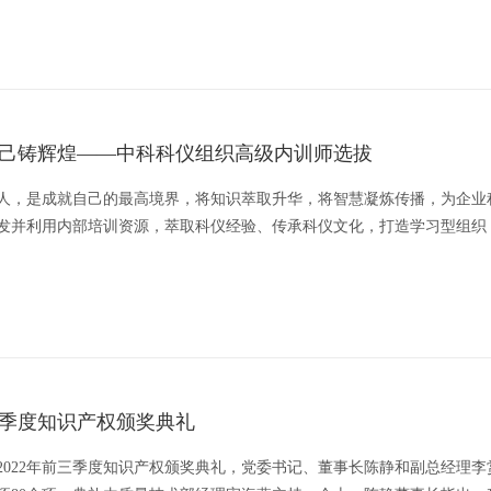
建党联系职工群众的桥梁纽带，丰富员工文化生活，增强团队凝聚力和向
己铸辉煌——中科科仪组织高级内训师选拔
人，是成就自己的最高境界，将知识萃取升华，将智慧凝炼传播，为企业
发并利用内部培训资源，萃取科仪经验、传承科仪文化，打造学习型组织
硬、业务精湛的内训师团队，为全面推动公司人才培养体系建设奠定基础
、生产、管理各序列员工，通过周密部署、制度保障、多元宣传、广泛动
三季度知识产权颁奖典礼
举办2022年前三季度知识产权颁奖典礼，党委书记、董事长陈静和副总经理李