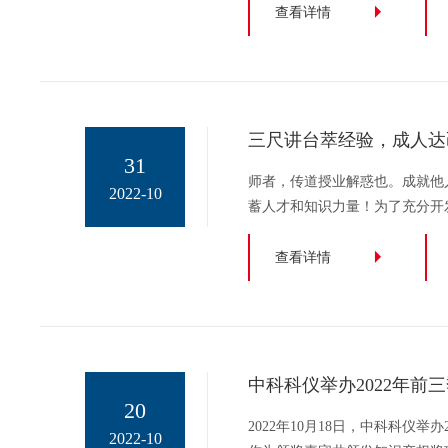
壮大的产业化力量。为进一步构
查看详情
力，苏州中科科仪科美有限
三尺讲台萃经验，成人达
31
师者，传道授业解惑也。成就他
2022-10
蓄人才和知识力量！为了充分开
中科科仪致力于打造一支素质过
内训师选拔面向公司技术、销售
查看详情
员，让更多的业务骨干和中
中科科仪举办2022年前
20
2022年10月18日，中科科仪
2022-10