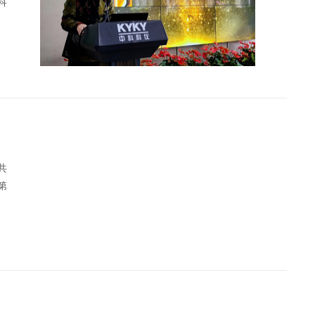
科
的
岗
共
第
管