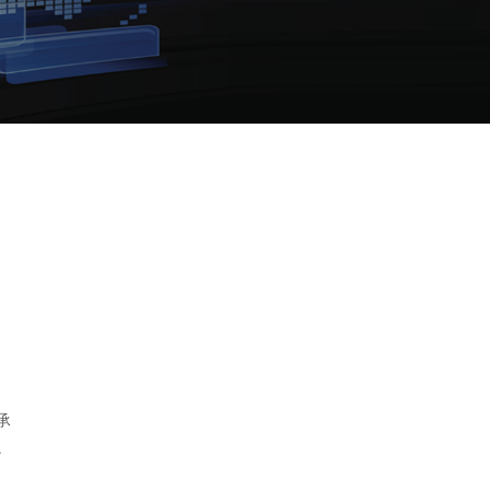
圆
承
。
步