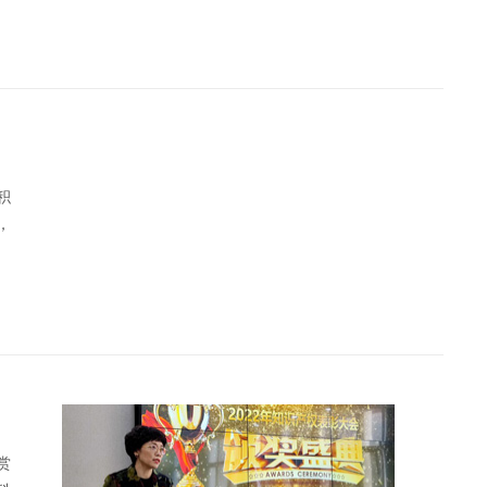
心
积
，
。
赏