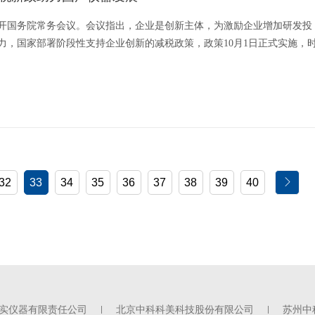
开国务院常务会议。会议指出，企业是创新主体，为激励企业增加研发投
力，国家部署阶段性支持企业创新的减税政策，政策10月1日正式实施，
重点表述阶段性支持企业创新的减税政策包含如下三点：一是对高新技术企业
许当年一次性税前全额扣除并100%加计扣除，且地方和中央财政进一步
32
33
34
35
36
37
38
39
40
实仪器有限责任公司
北京中科科美科技股份有限公司
苏州中