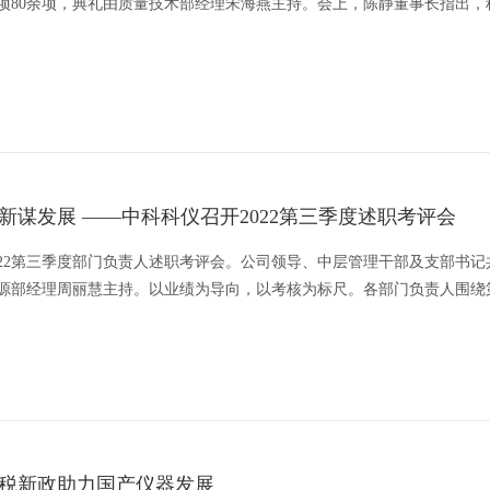
项80余项，典礼由质量技术部经理宋海燕主持。会上，陈静董事长指出，
科仪人始终在知行合一中担当作为，是攻坚克难的开拓者，更是起而行之
项接续奋斗的战略工程，作为科仪人，要秉持勤耕不辍的精神，在平凡的
新谋发展 ——中科科仪召开2022第三季度述职考评会
2022第三季度部门负责人述职考评会。公司领导、中层管理干部及支部书记
资源部经理周丽慧主持。以业绩为导向，以考核为标尺。各部门负责人围绕
、四季度工作计划三个部分进行述职，总结成绩、分享典型经验与优秀做
措，公司领导对各部门负责人进行逐一点评。公司副总经理王高峰对各级
税新政助力国产仪器发展